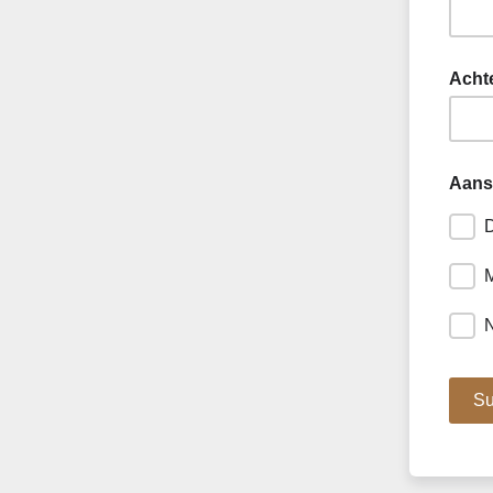
Acht
Aansp
D
M
N