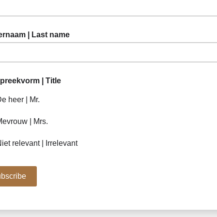
ernaam | Last name
reekvorm | Title
e heer | Mr.
evrouw | Mrs.
iet relevant | Irrelevant